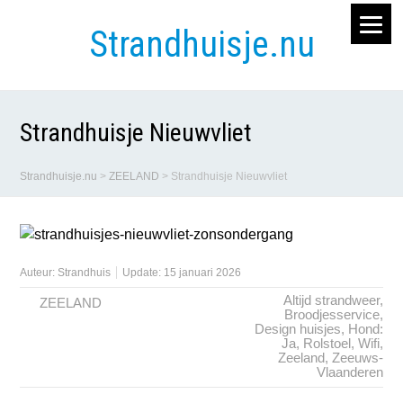
Strandhuisje.nu
Strandhuisje Nieuwvliet
Strandhuisje.nu
>
ZEELAND
>
Strandhuisje Nieuwvliet
Auteur:
Strandhuis
Update: 15 januari 2026
Altijd strandweer
,
ZEELAND
Broodjesservice
,
Design huisjes
,
Hond:
Ja
,
Rolstoel
,
Wifi
,
Zeeland
,
Zeeuws-
Vlaanderen