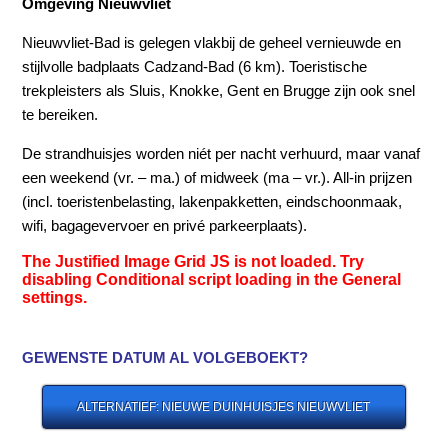
Omgeving Nieuwvliet
Nieuwvliet-Bad is gelegen vlakbij de geheel vernieuwde en
stijlvolle badplaats Cadzand-Bad (6 km). Toeristische
trekpleisters als Sluis, Knokke, Gent en Brugge zijn ook snel
te bereiken.
De strandhuisjes worden niét per nacht verhuurd, maar vanaf
een weekend (vr. – ma.) of midweek (ma – vr.). All-in prijzen
(incl. toeristenbelasting, lakenpakketten, eindschoonmaak,
wifi, bagagevervoer en privé parkeerplaats).
The Justified Image Grid JS is not loaded. Try
disabling Conditional script loading in the General
settings.
GEWENSTE DATUM AL VOLGEBOEKT?
ALTERNATIEF: NIEUWE DUINHUISJES NIEUWVLIET